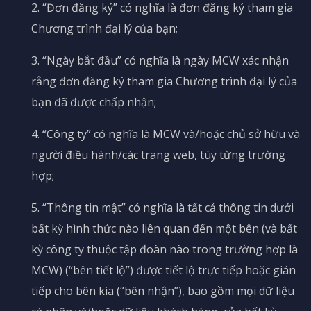
2. “Đơn đăng ký” có nghĩa là đơn đăng ký tham gia
Chương trình đại lý của bạn;
3. “Ngày bắt đầu” có nghĩa là ngày MCW xác nhận
rằng đơn đăng ký tham gia Chương trình đại lý của
bạn đã được chấp nhận;
4. “Công ty” có nghĩa là MCW và/hoặc chủ sở hữu và
người điều hành/các trang web, tùy từng trường
hợp;
5. “Thông tin mật” có nghĩa là tất cả thông tin dưới
bất kỳ hình thức nào liên quan đến một bên (và bất
kỳ công ty thuộc tập đoàn nào trong trường hợp là
MCW) (“bên tiết lộ”) được tiết lộ trực tiếp hoặc gián
tiếp cho bên kia (“bên nhận”), bao gồm mọi dữ liệu