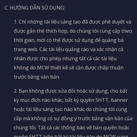
C. HƯỚNG DẪN SỬ DỤNG:
1. Chỉ những tài liệu sáng tạo đã được phê duyệt và
được gắn thẻ thích hợp, do chúng tôi cung cấp theo
thời gian, mới có thể được sử dụng để quảng bá
trang web. Các tài liệu quảng cáo và xác nhận cá
nhân được cho phép nhưng tất cả các tài liệu
không do MCW thiết kế sẽ cần được chấp thuận
trước bằng văn bản.
2. Bạn không được sửa đổi hoặc sử dụng, cho bất
kỳ mục đích nào khác, bất kỳ quyền SHTT, banner
hoặc tài liệu sáng tạo nào khác do chúng tôi cung
cấp mà không có sự đồng ý trước bằng văn bản của
chúng tôi. Tất cả các thông báo về bản quyền hoặc
quyền SHTT trên bất kỳ tài liệu nào do MCW cung