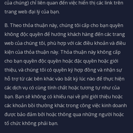
của chúng) chỉ liên quan đến việc hiển thị các link trên
trang web đại lý của bạn.
B. Theo thỏa thuận này, chúng tôi cấp cho bạn quyền
không độc quyền để hướng khách hàng đến các trang
web của chúng tôi, phù hợp với các điều khoản và điều
kiện của thỏa thuận này. Thỏa thuận này không cấp
cho bạn quyền độc quyền hoặc đặc quyền hoặc giới
thiệu, và chúng tôi có quyền ký hợp đồng và nhận sự
hỗ trợ từ các bên khác vào bất kỳ lúc nào để thực hiện
các dịch vụ có cùng tính chất hoặc tương tự như của
bạn. Bạn sẽ không có khiếu nại về phí giới thiệu hoặc
các khoản bồi thường khác trong công việc kinh doanh
được bảo đảm bởi hoặc thông qua những người hoặc
tổ chức không phải bạn.