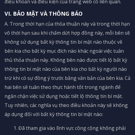
điều khoản và điều kiện của trang web có liên quan.
VI. BẢO MẬT VÀ THÔNG BÁO
A. Trong thời hạn của thỏa thuận này và trong thời hạn
vô thời hạn sau khi chấm dứt hợp đồng này, mỗi bên sẽ
không sử dụng bất kỳ thông tin bí mật nào thuộc về
bên kia cho bất kỳ mục đích nào khác ngoài việc tuân
thủ thỏa thuận này. Không bên nào được tiết lộ bất kỳ
thông tin bí mật nào của bên kia cho bất kỳ người nào
trừ khi có sự đồng ý trước bằng văn bản của bên kia. Cả
hai bên sẽ tuân theo thực hành tốt trong ngành để
ngăn chặn việc sử dụng hoặc tiết lộ thông tin bí mật.
Tuy nhiên, các nghĩa vụ theo điều khoản này sẽ không
áp dụng đối với bất kỳ thông tin bí mật nào:
1. Đã tham gia vào lĩnh vực công cộng không phải