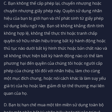
C. Bạn không thể cấp phép lại, chuyển nhượng hoặc
chuyển nhượng giấy phép này. Quyền sử dụng nhãn
hiệu của bạn bị giới hạn và chỉ phát sinh từ giấy phép
sử dụng biểu ngữ này. Bạn sẽ không khẳng định tính
không hợp lệ, không thể thực thi hoặc tranh chấp
quyền sở hữu nhãn hiệu trong bất kỳ hành động hoặc
thủ tục nào dưới bất kỳ hình thức hoặc bản chất nào và
sẽ không thực hiện bất kỳ hành động nào có thể làm
phương hại đến quyền của chúng tôi hoặc người cấp
phép của chúng tôi đối với nhãn hiệu, làm cho cùng
một mục đích chung, hoặc nói cách khác là làm suy yếu
giá trị của họ hoặc làm giảm đi lợi thế thương mại liên
quan của họ.
D. Bạn bị hạn chế mua một tên miền sử dụng toàn bộ