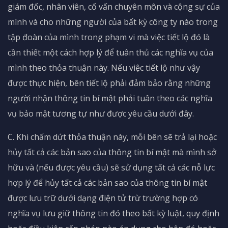
giám đốc, nhân viên, cố vấn chuyên môn và cộng sự của
mình và cho những người của bất kỳ công ty nào trong
tập đoàn của mình trong phạm vi mà việc tiết lộ đó là
cần thiết một cách hợp lý để tuân thủ các nghĩa vụ của
mình theo thỏa thuận này. Nếu việc tiết lộ như vậy
được thực hiện, bên tiết lộ phải đảm bảo rằng những
người nhận thông tin bí mật phải tuân theo các nghĩa
vụ bảo mật tương tự như được yêu cầu dưới đây.
C. Khi chấm dứt thỏa thuận này, mỗi bên sẽ trả lại hoặc
hủy tất cả các bản sao của thông tin bí mật mà mình sở
hữu và (nếu được yêu cầu) sẽ sử dụng tất cả các nỗ lực
hợp lý để hủy tất cả các bản sao của thông tin bí mật
được lưu trữ dưới dạng điện tử trừ trường hợp có
nghĩa vụ lưu giữ thông tin đó theo bất kỳ luật, quy định