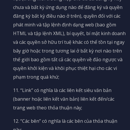
chưa và bất kỳ ứng dụng nào để đăng ký và quyền
đăng ký bất kỳ điều nào ở trên), quyền đối với các
phát minh và tập lệnh định dạng web (bao gồm
HTML và tập lệnh XML), bí quyết, bí mật kinh doanh
và các quyền sở hữu trí tuệ khác có thể tồn tại ngay
bây giờ hoặc trong tương lai ở bất kỳ nơi nào trên
thế giới bao gồm tất cả các quyền về đảo ngược và
quyền khởi kiện và khôi phục thiệt hại cho các vi
phạm trong quá khứ;
11. “Link” có nghĩa là các liên kết siêu văn bản
(banner hoặc liên kết văn bản) liên kết đến/các
trang web theo thỏa thuận này;
12. “Các bên” có nghĩa là các bên của thỏa thuận
này;