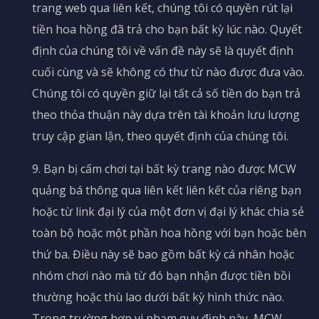
trang web qua liên kết, chúng tôi có quyền rút lại
tiền hoa hồng đã trả cho bạn bất kỳ lúc nào. Quyết
định của chúng tôi về vấn đề này sẽ là quyết định
cuối cùng và sẽ không có thư từ nào được đưa vào.
Chúng tôi có quyền giữ lại tất cả số tiền do bạn trả
theo thỏa thuận này dựa trên tài khoản lưu lượng
truy cập gian lận, theo quyết định của chúng tôi.
9.
Bạn bị cấm chơi tại bất kỳ trang nào được MCW
quảng bá thông qua liên kết liên kết của riêng bạn
hoặc từ link đại lý của một đơn vị đại lý khác chia sẻ
toàn bộ hoặc một phần hoa hồng với bạn hoặc bên
thứ ba. Điều này sẽ bao gồm bất kỳ cá nhân hoặc
nhóm chơi nào mà từ đó bạn nhận được tiền bồi
thường hoặc thù lao dưới bất kỳ hình thức nào.
Trong trường hợp vi phạm quy định này, MCW