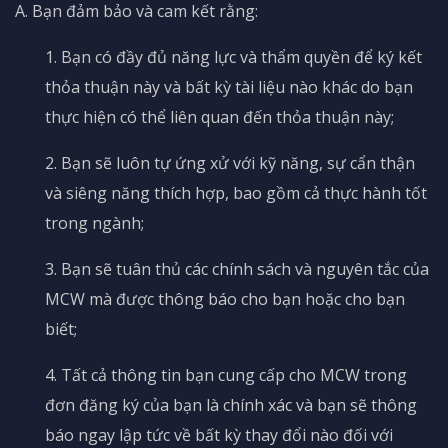
A. Bạn đảm bảo và cam kết rằng:
1. Bạn có đầy đủ năng lực và thẩm quyền để ký kết
thỏa thuận này và bất kỳ tài liệu nào khác do bạn
thực hiện có thể liên quan đến thỏa thuận này;
2. Bạn sẽ luôn tự ứng xử với kỹ năng, sự cẩn thận
và siêng năng thích hợp, bao gồm cả thực hành tốt
trong ngành;
3. Bạn sẽ tuân thủ các chính sách và nguyên tắc của
MCW mà được thông báo cho bạn hoặc cho bạn
biết;
4. Tất cả thông tin bạn cung cấp cho MCW trong
đơn đăng ký của bạn là chính xác và bạn sẽ thông
báo ngay lập tức về bất kỳ thay đổi nào đối với