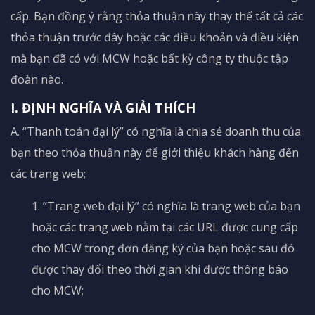
cấp. Bạn đồng ý rằng thỏa thuận này thay thế tất cả các
thỏa thuận trước đây hoặc các điều khoản và điều kiện
mà bạn đã có với MCW hoặc bất kỳ công ty thuộc tập
đoàn nào.
I. ĐỊNH NGHĨA VÀ GIẢI THÍCH
A. “Thanh toán đại lý” có nghĩa là chia sẻ doanh thu của
bạn theo thỏa thuận này để giới thiệu khách hàng đến
các trang web;
1. “Trang web đại lý” có nghĩa là trang web của bạn
hoặc các trang web nằm tại các URL được cung cấp
cho MCW trong đơn đăng ký của bạn hoặc sau đó
được thay đổi theo thời gian khi được thông báo
cho MCW;