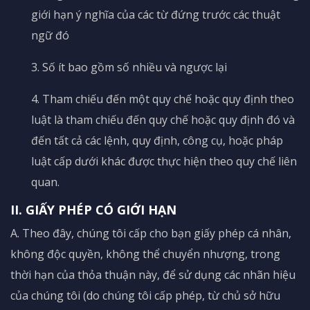
giới hạn ý nghĩa của các từ đứng trước các thuật
ngữ đó
3. Số ít bao gồm số nhiều và ngược lại
4. Tham chiếu đến một quy chế hoặc quy định theo
luật là tham chiếu đến quy chế hoặc quy định đó và
đến tất cả các lệnh, quy định, công cụ, hoặc pháp
luật cấp dưới khác được thực hiện theo quy chế liên
quan.
II.
GIẤY PHÉP CÓ GIỚI HẠN
A. Theo đây, chúng tôi cấp cho bạn giấy phép cá nhân,
không độc quyền, không thể chuyển nhượng, trong
thời hạn của thỏa thuận này, để sử dụng các nhãn hiệu
của chúng tôi (do chúng tôi cấp phép, từ chủ sở hữu